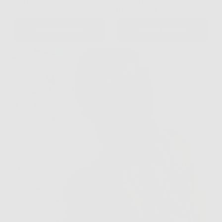
SUPER SOFT
COLOR
PROTECT
34,00€
19,00€
HINZUFÜGEN
HINZUFÜGEN