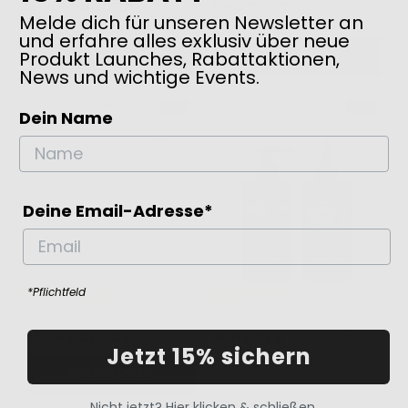
ALLROUNDER
PROTECT
72,00€
Melde dich für unseren Newsletter an
SET
65,00€
19,00€
und erfahre alles exklusiv über neue
Produkt Launches, Rabattaktionen,
HINZUFÜGEN
HINZUFÜGEN
News und wichtige Events.
BESTSELLER
SALE
SALE
Dein Name
Deine Email-Adresse*
*Pflichtfeld
Leave-in Conditioner
Set
53,00€
MILKY GLAZE
MIRACLE
24,00€
48,00€
Jetzt 15% sichern
HINZUFÜGEN
OUT OF STOCK
Nicht jetzt? Hier klicken & schließen.