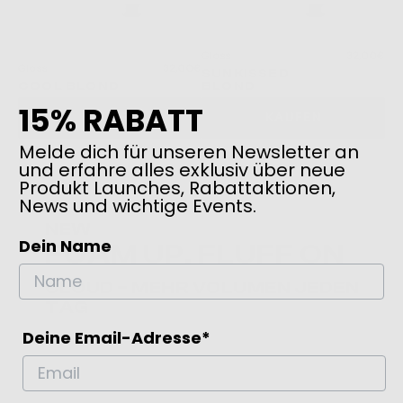
Gloss
32,00€
00€
Gloss
32,00€
Glo
SUNKISSED
COOL BLOND
BLOND
S
15% RABATT
KAUFEN
KAUFEN
Melde dich für unseren Newsletter an
und erfahre alles exklusiv über neue
Produkt Launches, Rabattaktionen,
News und wichtige Events.
NEW
Dein Name
FOAM UP. FLUFF ON
CLOUD – MEHR VOLUMEN JEDEN
TAG
Deine Email-Adresse*