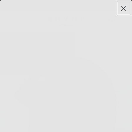
20% OFF + INSTANT GLOW OIL from 59€
CART
(0)