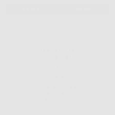
CLOUD
CLOUD
C
KAUFEN
KAUFEN
BESTSELLER
SUPER
SOFT
DEIN
HAARSERUM,
DAS WUNDER
WIRKTIN 30
SEKUNDEN.