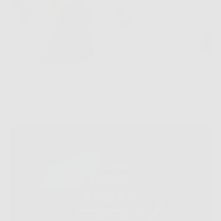
Gloss Duo
Cool Blond
64,00€
32,00€
GLOSS
TONE
TREAT
REPEAT