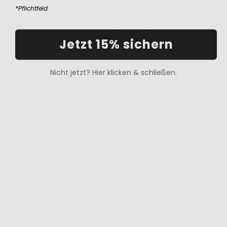
*Pflichtfeld
JETZT BESTELLEN
Jetzt 15% sichern
Nicht jetzt? Hier klicken & schließen.
CLOUD
LE
SALE
SALE
00€
Shampoo
19,00€
Conditioner
19,00€
Set